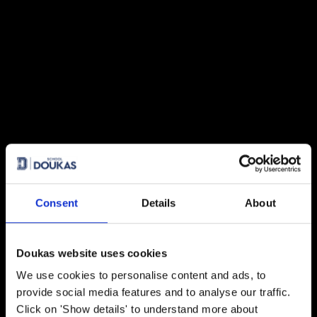
Fractal (Πολιτισμός)
Consent
Details
About
4 Μαΐου 2026
Doukas website uses cookies
Η αξία της τέχνης στην ζωή
We use cookies to personalise content and ads, to
provide social media features and to analyse our traffic.
των εφήβων
Click on 'Show details' to understand more about