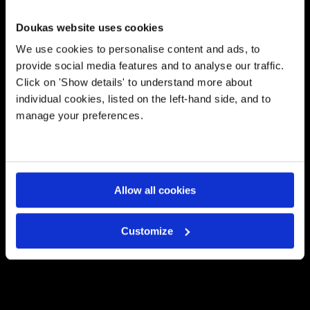
Doukas website uses cookies
We use cookies to personalise content and ads, to
provide social media features and to analyse our traffic.
Useful Links
Click on 'Show details' to understand more about
individual cookies, listed on the left-hand side, and to
manage your preferences.
Allow all cookies
ΕΚΠΑΙΔΕΥΤΗΡΙΑ ΔΟΥΚΑ
Η Ιστορία Μας
Customize
Σκοπός & Στόχος
A Cognita School
Σχετικά με την Cognita
Global Schools Program