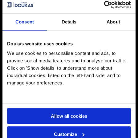
άνοδος στη National League 1
Consent
Details
About
Doukas website uses cookies
We use cookies to personalise content and ads, to
provide social media features and to analyse our traffic.
Click on 'Show details' to understand more about
individual cookies, listed on the left-hand side, and to
manage your preferences.
Μεσογείων 151, 15126, Μαρούσι
Allow all cookies
Δευτέρα - Παρασκευή 08:00 - 16:00
Customize