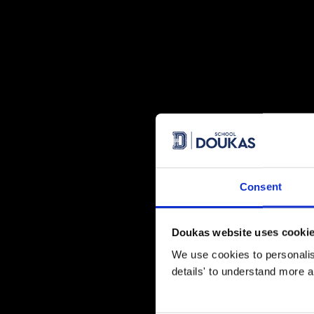
Consent
Doukas website uses cooki
We use cookies to personalise
details' to understand more a