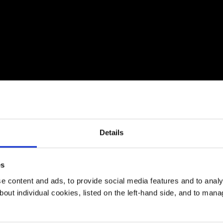
Details
es
 content and ads, to provide social media features and to analys
bout individual cookies, listed on the left-hand side, and to man