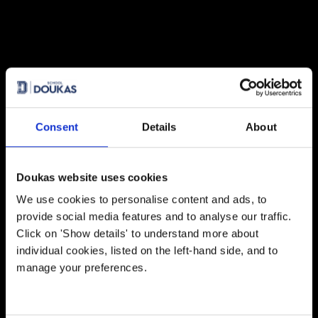
Musec
21 Μαΐου 2026
Final Major Show 2026: Έκφραση,
Δημιουργία, Αυθεντικότητα
21 Μαΐου 2026
Consent
Details
About
Μπάσκετ Ανδρών: Πανηγυρική
άνοδος στη National League 1
Doukas website uses cookies
We use cookies to personalise content and ads, to
provide social media features and to analyse our traffic.
Click on 'Show details' to understand more about
individual cookies, listed on the left-hand side, and to
manage your preferences.