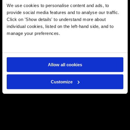
Final Major Show 2026: Έκφραση,
We use cookies to personalise content and ads, to
Δημιουργία, Αυθεντικότητα
provide social media features and to analyse our traffic.
Click on 'Show details' to understand more about
individual cookies, listed on the left-hand side, and to
21 Μαΐου 2026
manage your preferences.
Μπάσκετ Ανδρών: Πανηγυρική
άνοδος στη National League 1
Allow all cookies
Customize