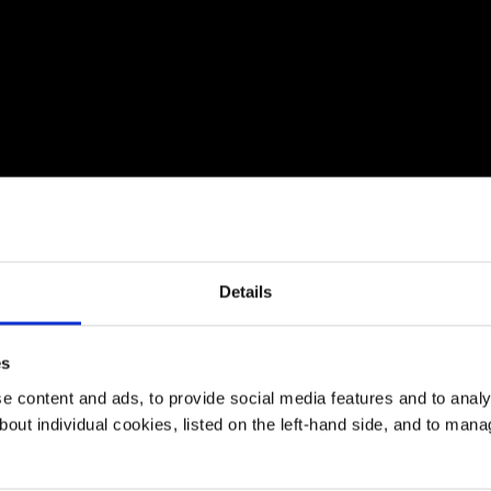
Details
es
 content and ads, to provide social media features and to analys
bout individual cookies, listed on the left-hand side, and to man