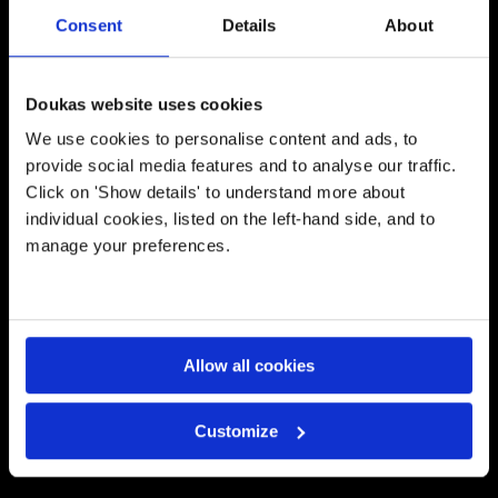
Consent
Details
About
Doukas website uses cookies
We use cookies to personalise content and ads, to
provide social media features and to analyse our traffic.
Click on 'Show details' to understand more about
individual cookies, listed on the left-hand side, and to
manage your preferences.
Μεσογείων 151, 15126, Μαρούσι
Δευτέρα - Παρασκευή 08:00 - 16:00
Allow all cookies
210 6186000
Customize
info@doukas.gr