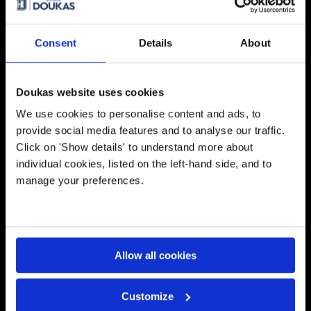
Consent
Details
About
Doukas website uses cookies
We use cookies to personalise content and ads, to
provide social media features and to analyse our traffic.
Click on 'Show details' to understand more about
individual cookies, listed on the left-hand side, and to
manage your preferences.
Μεσογείων 151, 15126, Μαρούσι
Allow all cookies
Δευτέρα - Παρασκευή 08:00 - 16:00
Customize