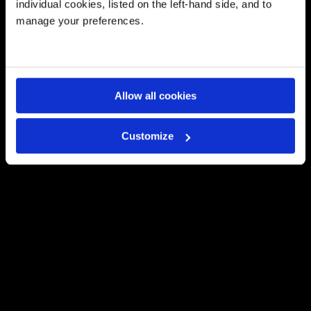
individual cookies, listed on the left-hand side, and to
manage your preferences.
info@doukas.gr
ΕΓΓΡΑΦΕΣ
Allow all cookies
Customize
Useful Links