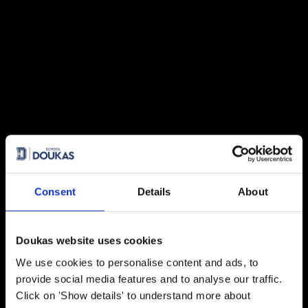
Consent
Details
About
Μεσογείων 151, 15126, Μαρούσι
Doukas website uses cookies
Δευτέρα - Παρασκευή 08:00 - 16:00
We use cookies to personalise content and ads, to
provide social media features and to analyse our traffic.
Click on 'Show details' to understand more about
210 6186000