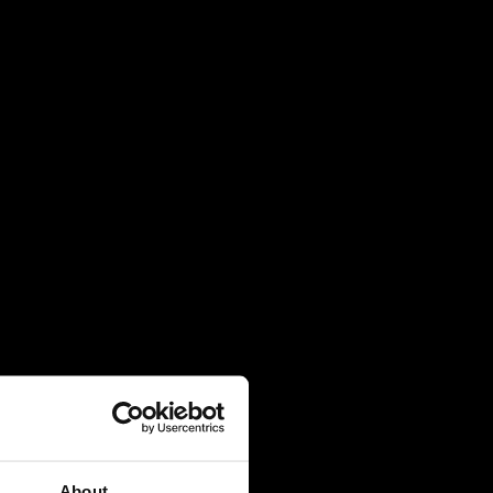
4 August 2026
Πρακτική Άσκηση (Internship):
Μαθαίνοντας μέσα από την εμπειρία
27 July 2026
Πανελλήνιες 2026: 91% επιτυχία και
κορυφαίες εισαγωγές σε Νομική, Ιατρική
και ΕΜΠ
21 July 2026
Global Excellence: Οι μαθητές του IB
ανοίγουν τον δρόμο για το επόμενο
ακαδημαϊκό τους κεφάλαιο
20 July 2026
About