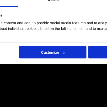
es
 content and ads, to provide social media features and to analys
bout individual cookies, listed on the left-hand side, and to man
Customize