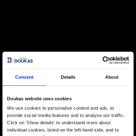
27 July 2026
Πανελλήνιες 2026: 91% επιτυχία
και κορυφαίες εισαγωγές σε
Νομική, Ιατρική και ΕΜΠ
21 July 2026
Global Excellence: Οι μαθητές του
IB ανοίγουν τον δρόμο για το
επόμενο ακαδημαϊκό τους
κεφάλαιο
Consent
Details
About
20 July 2026
Κάθε επιτυχία έχει τη D*ική της
ιστορία!
Doukas website uses cookies
We use cookies to personalise content and ads, to
provide social media features and to analyse our traffic.
28 May 2026
Final Major Show 2026: ‘Οταν η
Click on 'Show details' to understand more about
Tέχνη βοηθά κάθε παιδί να γίνει ο
individual cookies, listed on the left-hand side, and to