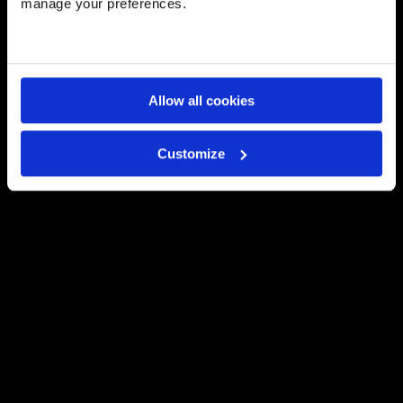
εαυτός του
manage your preferences.
26 May 2026
Μετατρέποντας τη μάθηση σε
προσωπική εμπειρία
Allow all cookies
22 May 2026
Customize
Σπουδαία D·ιάκριση στο Τέννις
για τον Σταύρο Φιλοξενίδη
21 May 2026
Prestigious Global Impact
Scholarship για τη μαθήτρια
Doukas IB, Μυρτώ Παπασταματίου
Musec
21 May 2026
Final Major Show 2026: Έκφραση,