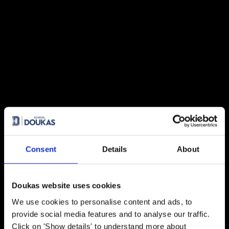
Πρακτική Άσκηση (Internship):
Μαθαίνοντας μέσα από την
εμπειρία
27 July 2026
Πανελλήνιες 2026: 91% επιτυχία
και κορυφαίες εισαγωγές σε
Νομική, Ιατρική και ΕΜΠ
21 July 2026
Global Excellence: Οι μαθητές του
IB ανοίγουν τον δρόμο για το
επόμενο ακαδημαϊκό τους
Consent
Details
About
κεφάλαιο
20 July 2026
Doukas website uses cookies
Κάθε επιτυχία έχει τη D*ική της
We use cookies to personalise content and ads, to
ιστορία!
provide social media features and to analyse our traffic.
Click on 'Show details' to understand more about