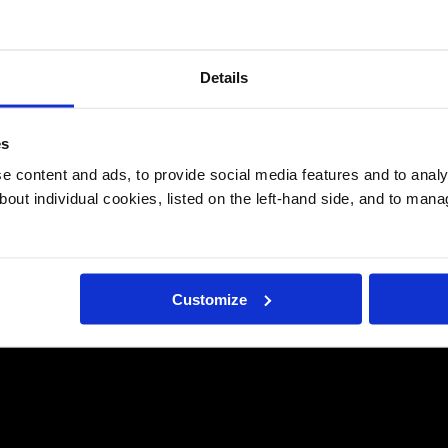
ι ρομποτική
 και κατασκευάζοντας επιδαπέδιες πίστες,
Details
ς οποίες αφηγούνται μια ιστορία εξέλιξης.
es
 content and ads, to provide social media features and to analys
όν στο σήμερα
bout individual cookies, listed on the left-hand side, and to man
λογικές εφαρμογές
ρομή που έχουν σχεδιάσει
ία και την αφήγηση, ενισχύοντας την
Customize
σκέψης .
και τη συνεργασία
τών, αλλά εστιάζει στη συμμετοχή, την