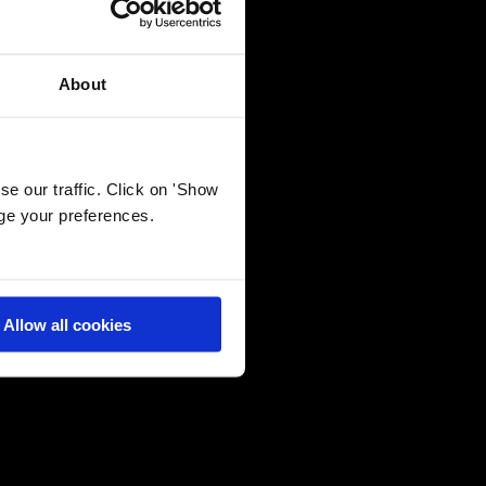
28 May 2026
Final Major Show 2026: ‘Οταν η Tέχνη
βοηθά κάθε παιδί να γίνει ο εαυτός του
About
26 May 2026
Μετατρέποντας τη μάθηση σε προσωπική
εμπειρία
e our traffic. Click on 'Show
age your preferences.
22 May 2026
Σπουδαία D·ιάκριση στο Τέννις για τον
Σταύρο Φιλοξενίδη
Allow all cookies
21 May 2026
Prestigious Global Impact Scholarship για
τη μαθήτρια Doukas IB, Μυρτώ
Παπασταματίου Musec