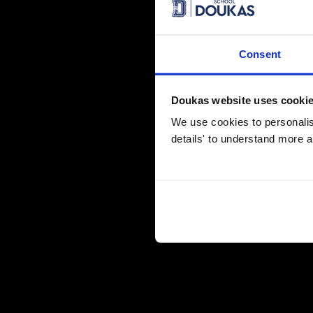
Δημιουργία, αφήγηση κα
Οι μαθητικές ομάδες εργάζονται συλλογικά, σχεδιάζοντας
Consent
τρισδιάστατες μακέτες και διαδρομές ρομπότ, μέσα από τι
Doukas website uses cooki
Κατά την παρουσίασή τους:
We use cookies to personalise
αποτυπώνουν 4–5 σταθμούς εξέλιξης από το παρελθ
details' to understand more a
συνδέουν την ανθρώπινη δράση με σύγχρονες τεχνο
προγραμματίζουν ένα ρομπότ που ακολουθεί τη διαδ
Η διαδικασία συνδυάζει τον προγραμματισμό με τη φαντασ
κατανόηση βασικών εννοιών μηχανικής και αλγοριθμικής 
Έμφαση στη συμμετοχή 
Η διοργάνωση δεν περιλαμβάνει κατάταξη ή ανάδειξη νικη