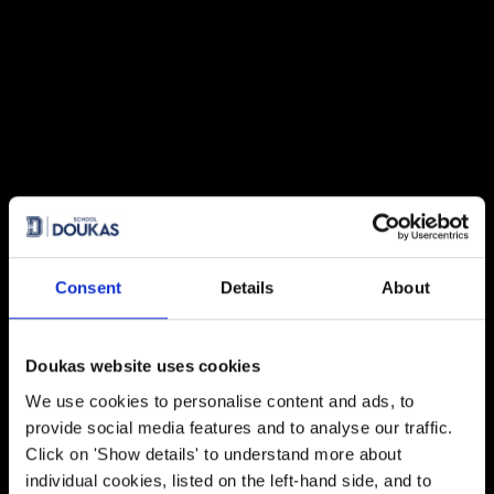
27 July 2026
Πανελλήνιες 2026: 91% επιτυχία
και κορυφαίες εισαγωγές σε
Νομική, Ιατρική και ΕΜΠ
21 July 2026
Global Excellence: Οι μαθητές του
IB ανοίγουν τον δρόμο για το
επόμενο ακαδημαϊκό τους
κεφάλαιο
Consent
Details
About
20 July 2026
Κάθε επιτυχία έχει τη D*ική της
Doukas website uses cookies
ιστορία!
We use cookies to personalise content and ads, to
provide social media features and to analyse our traffic.
28 May 2026
Click on 'Show details' to understand more about
Final Major Show 2026: ‘Οταν η
individual cookies, listed on the left-hand side, and to
Tέχνη βοηθά κάθε παιδί να γίνει ο