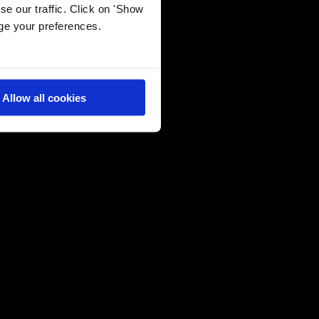
e our traffic. Click on 'Show
26 May 2026
age your preferences.
Μετατρέποντας τη μάθηση σε προσωπική
εμπειρία
Allow all cookies
22 May 2026
Σπουδαία D·ιάκριση στο Τέννις για τον
Σταύρο Φιλοξενίδη
21 May 2026
Prestigious Global Impact Scholarship για
τη μαθήτρια Doukas IB, Μυρτώ
Παπασταματίου Musec
21 May 2026
Final Major Show 2026: Έκφραση,
Δημιουργία, Αυθεντικότητα