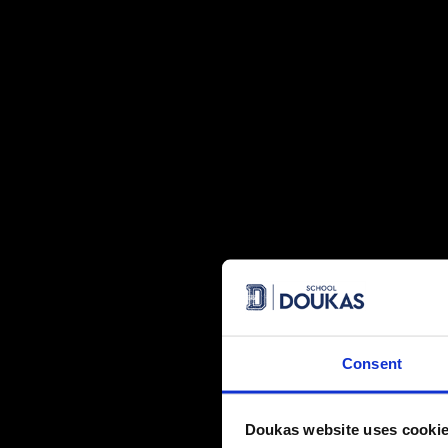
*
Οικολογία – Περιβάλλον
*
Ασφάλεια στο Διαδίκτυο
*
Πολιτισμός
*
Εθελοντισμός – Κοινωνική Προσφορά
*
Ανθρώπινα Δικαιώματα
*
Κοινωνική – Συναισθηματική Ανάπτυξη
Consent
Doukas website uses cooki