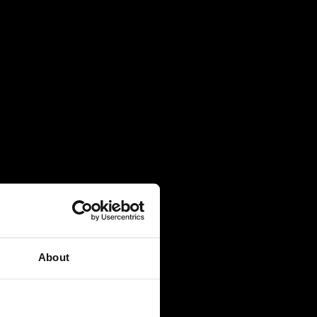
27 July 2026
Πανελλήνιες 2026: 91% επιτυχία και
κορυφαίες εισαγωγές σε Νομική, Ιατρική
και ΕΜΠ
21 July 2026
Global Excellence: Οι μαθητές του IB
ανοίγουν τον δρόμο για το επόμενο
ακαδημαϊκό τους κεφάλαιο
20 July 2026
Κάθε επιτυχία έχει τη D*ική της ιστορία!
About
28 May 2026
Final Major Show 2026: ‘Οταν η Tέχνη
βοηθά κάθε παιδί να γίνει ο εαυτός του