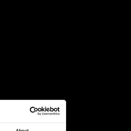
4 August 2026
Πρακτική Άσκηση (Internship):
Μαθαίνοντας μέσα από την εμπειρία
27 July 2026
Πανελλήνιες 2026: 91% επιτυχία και
κορυφαίες εισαγωγές σε Νομική, Ιατρική
και ΕΜΠ
21 July 2026
Global Excellence: Οι μαθητές του IB
ανοίγουν τον δρόμο για το επόμενο
ακαδημαϊκό τους κεφάλαιο
20 July 2026
About