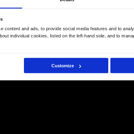
es
 content and ads, to provide social media features and to analys
bout individual cookies, listed on the left-hand side, and to man
Customize