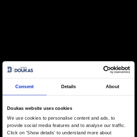
Μαθαίνοντας μέσα από την
εμπειρία
27 July 2026
Πανελλήνιες 2026: 91% επιτυχία
και κορυφαίες εισαγωγές σε
Νομική, Ιατρική και ΕΜΠ
21 July 2026
Global Excellence: Οι μαθητές του
IB ανοίγουν τον δρόμο για το
επόμενο ακαδημαϊκό τους
κεφάλαιο
Consent
Details
About
20 July 2026
Doukas website uses cookies
Κάθε επιτυχία έχει τη D*ική της
ιστορία!
We use cookies to personalise content and ads, to
provide social media features and to analyse our traffic.
Click on 'Show details' to understand more about
28 May 2026