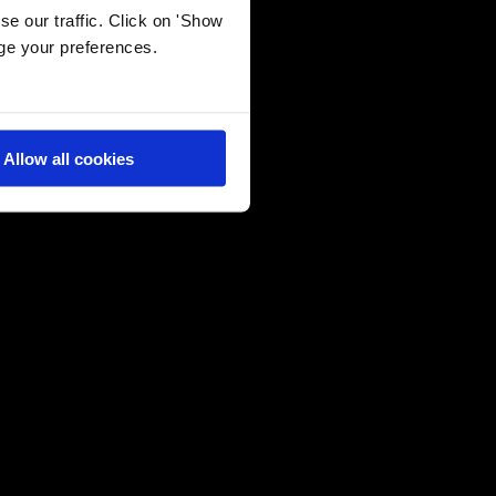
e our traffic. Click on 'Show
age your preferences.
26 May 2026
Μετατρέποντας τη μάθηση σε προσωπική
εμπειρία
Allow all cookies
22 May 2026
Σπουδαία D·ιάκριση στο Τέννις για τον
Σταύρο Φιλοξενίδη
21 May 2026
Prestigious Global Impact Scholarship για
τη μαθήτρια Doukas IB, Μυρτώ
Παπασταματίου Musec
21 May 2026
Final Major Show 2026: Έκφραση,
Δημιουργία, Αυθεντικότητα