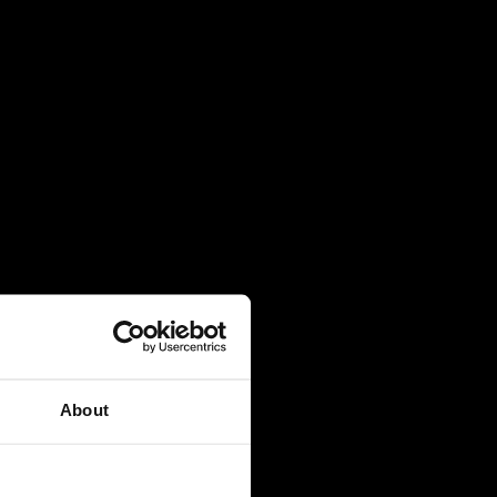
27 July 2026
Πανελλήνιες 2026: 91% επιτυχία και
κορυφαίες εισαγωγές σε Νομική, Ιατρική
και ΕΜΠ
21 July 2026
Global Excellence: Οι μαθητές του IB
ανοίγουν τον δρόμο για το επόμενο
ακαδημαϊκό τους κεφάλαιο
20 July 2026
Κάθε επιτυχία έχει τη D*ική της ιστορία!
About
28 May 2026
Final Major Show 2026: ‘Οταν η Tέχνη
βοηθά κάθε παιδί να γίνει ο εαυτός του