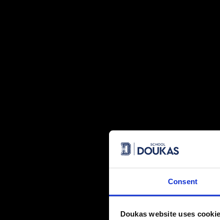
Office Specialist (M.O.S.
)
.
Θερμά Συγχαρητήρια, λοιπόν, στους μαθητές μας, οι οποί
σημείωσαν υψηλή επίδοση, με ποσοστό που αγγίζει το 70
Αξίζει, μάλιστα, να σημειωθεί ότι ο μαθητής του
Τμήματος
Μαργαρίτης
πέτυχε το απόλυτο 1000/1000 στην ενότητ
συμμετοχή στους τελικούς των Εθνικών Προκριματικών 
Θερμά Συγχαρητήρια και στο Τμήμα Ψηφιακής Εκπαίδευσ
προσπάθεια και το αποτελεσματικό έργο που επιτελεί.
Consent
Doukas website uses cooki