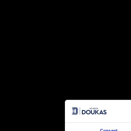
Filmakers 2018 – Οι μαθητές κινηματογραφούν και… βραβε
υπεύθυνοι Εκπαιδευτικοί τους, Θ. Χρυσικός και Β. Τάτσης
ταινίας, ”Το Κορίτσι και το Άγαλμα” έλαβαν ειδική διάκρι
Διαγωνισμού, που διοργανώθηκε από τη Δευτεροβάθμια Δ
πραγματοποιήθηκε στο Αμερικανικό Κολλέγιο Ψυχικού.
Consent