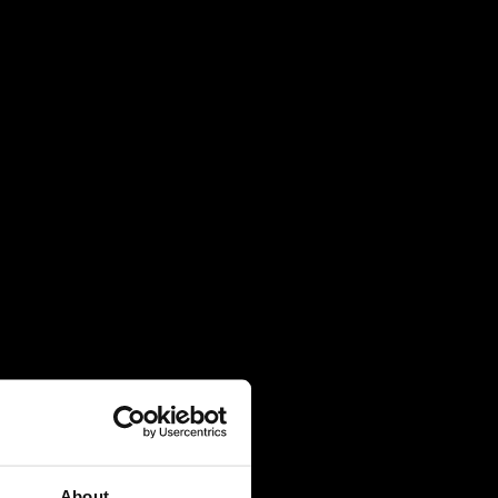
4 August 2026
Πρακτική Άσκηση (Internship):
Μαθαίνοντας μέσα από την εμπειρία
27 July 2026
Πανελλήνιες 2026: 91% επιτυχία και
κορυφαίες εισαγωγές σε Νομική, Ιατρική
και ΕΜΠ
21 July 2026
Global Excellence: Οι μαθητές του IB
ανοίγουν τον δρόμο για το επόμενο
ακαδημαϊκό τους κεφάλαιο
20 July 2026
About