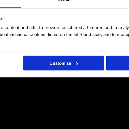
es
 content and ads, to provide social media features and to analys
bout individual cookies, listed on the left-hand side, and to man
Customize