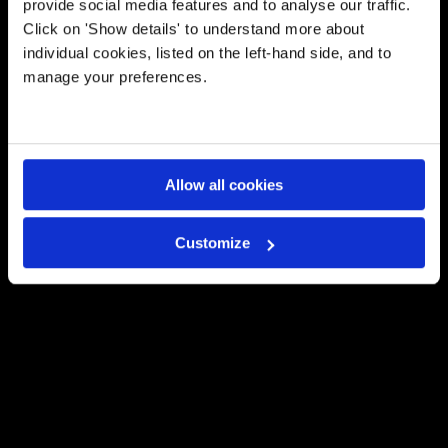
provide social media features and to analyse our traffic.
ιστορία!
Click on 'Show details' to understand more about
individual cookies, listed on the left-hand side, and to
manage your preferences.
28 May 2026
Final Major Show 2026: ‘Οταν η
Tέχνη βοηθά κάθε παιδί να γίνει ο
εαυτός του
Allow all cookies
26 May 2026
Μετατρέποντας τη μάθηση σε
Customize
προσωπική εμπειρία
22 May 2026
Σπουδαία D·ιάκριση στο Τέννις
για τον Σταύρο Φιλοξενίδη
21 May 2026
Prestigious Global Impact