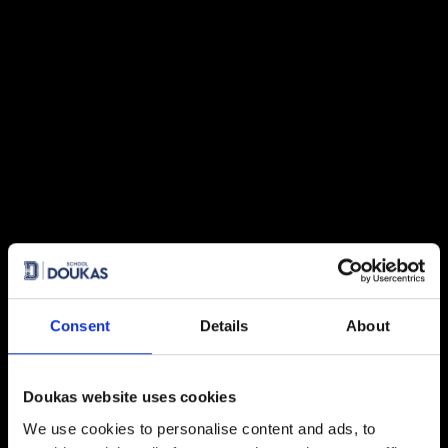
Μπράβο σε όλα τα παιδιά και καλές Γιορτές σε όλους!
4 August 2026
Πρακτική Άσκηση (Internship):
Μαθαίνοντας μέσα από την
εμπειρία
27 July 2026
Πανελλήνιες 2026: 91% επιτυχία
και κορυφαίες εισαγωγές σε
Νομική, Ιατρική και ΕΜΠ
21 July 2026
Global Excellence: Οι μαθητές του
IB ανοίγουν τον δρόμο για το
Consent
Details
About
επόμενο ακαδημαϊκό τους
κεφάλαιο
Doukas website uses cookies
20 July 2026
We use cookies to personalise content and ads, to
Κάθε επιτυχία έχει τη D*ική της