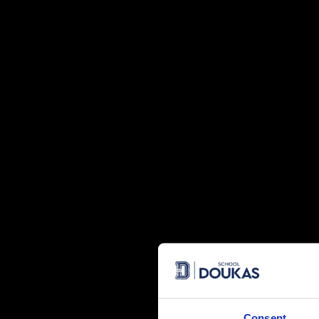
Στον Πανελλήνιο Διαγωνισμό Φυσικής “Αριστοτέλης 2018″ 
Συγκεκριμένα: Οι μαθητές, Γούδης Σταμάτης και Γεωργίου
μαθητές: Μπέτσικος Γιάννης και Συρίγου Ευαγγελία κατέκ
οι: Τσιντικίδου Ύρια, Αποστολίδης Γιώργος, Ανδριανού Αρ
Νικολέτα, Πολυμενίδη Νεφέλη έλαβαν Εύφημο μνεία.
Consent