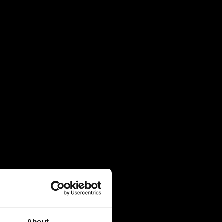
4 August 2026
Πρακτική Άσκηση (Internship):
Μαθαίνοντας μέσα από την εμπειρία
27 July 2026
Πανελλήνιες 2026: 91% επιτυχία και
κορυφαίες εισαγωγές σε Νομική, Ιατρική
και ΕΜΠ
21 July 2026
Global Excellence: Οι μαθητές του IB
ανοίγουν τον δρόμο για το επόμενο
ακαδημαϊκό τους κεφάλαιο
20 July 2026
About