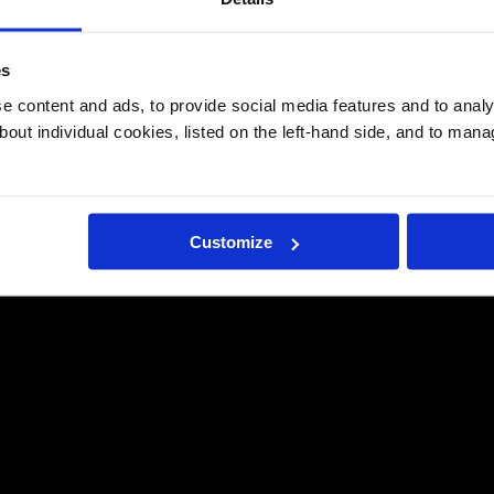
es
 content and ads, to provide social media features and to analys
bout individual cookies, listed on the left-hand side, and to man
Customize