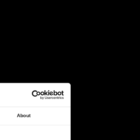
27 July 2026
Πανελλήνιες 2026: 91% επιτυχία και
κορυφαίες εισαγωγές σε Νομική, Ιατρική
και ΕΜΠ
21 July 2026
Global Excellence: Οι μαθητές του IB
ανοίγουν τον δρόμο για το επόμενο
ακαδημαϊκό τους κεφάλαιο
20 July 2026
Κάθε επιτυχία έχει τη D*ική της ιστορία!
About
28 May 2026
Final Major Show 2026: ‘Οταν η Tέχνη
βοηθά κάθε παιδί να γίνει ο εαυτός του