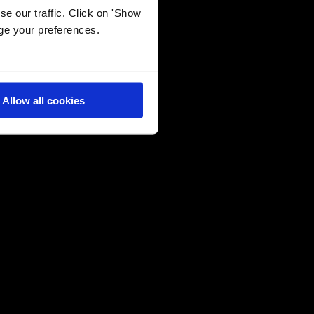
e our traffic. Click on 'Show
age your preferences.
26 May 2026
Μετατρέποντας τη μάθηση σε προσωπική
εμπειρία
Allow all cookies
22 May 2026
Σπουδαία D·ιάκριση στο Τέννις για τον
Σταύρο Φιλοξενίδη
21 May 2026
Prestigious Global Impact Scholarship για
τη μαθήτρια Doukas IB, Μυρτώ
Παπασταματίου Musec
21 May 2026
Final Major Show 2026: Έκφραση,
Δημιουργία, Αυθεντικότητα