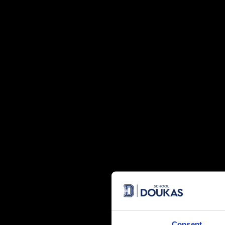
Ένας κύκλος έφθασε στο τέλος του… Ένας νέος, όμως, ξεκι
συγκίνησης, γονείς, δάσκαλοι και φίλοι γιορτάσαμε, μαζί 
στο Δημοτικό. Με πολλές και θερμές, όμως ευχές και συμ
μας, τους εκπαιδευτικούς και μεγαλύτερους μαθητές, ώστε
γνώσης στο Γυμνάσιο γεμάτοι δύναμη και αυτοπεποίθηση.
Consent