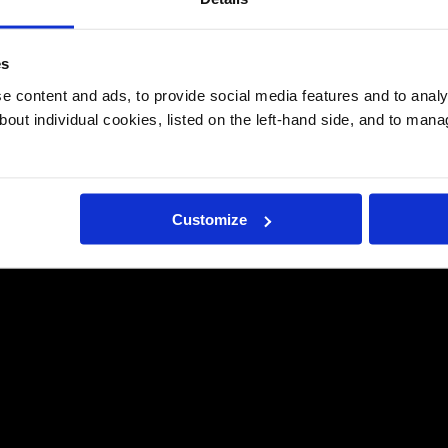
es
 content and ads, to provide social media features and to analys
bout individual cookies, listed on the left-hand side, and to man
Customize