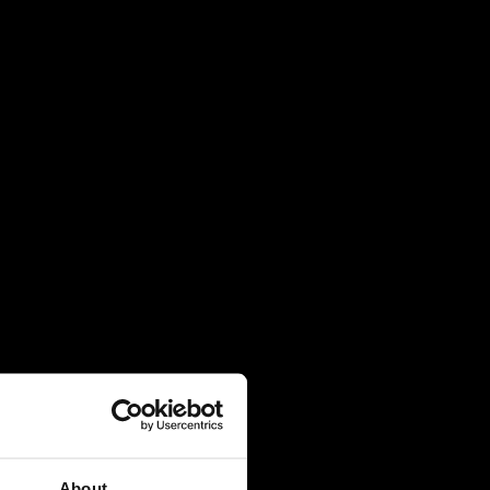
4 August 2026
Πρακτική Άσκηση (Internship):
Μαθαίνοντας μέσα από την εμπειρία
27 July 2026
Πανελλήνιες 2026: 91% επιτυχία και
κορυφαίες εισαγωγές σε Νομική, Ιατρική
και ΕΜΠ
21 July 2026
Global Excellence: Οι μαθητές του IB
ανοίγουν τον δρόμο για το επόμενο
ακαδημαϊκό τους κεφάλαιο
20 July 2026
About