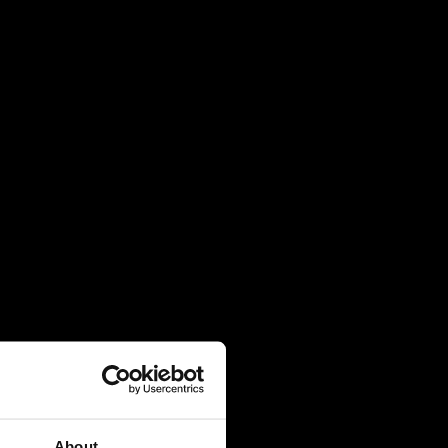
4 August 2026
Πρακτική Άσκηση (Internship):
Μαθαίνοντας μέσα από την εμπειρία
27 July 2026
Πανελλήνιες 2026: 91% επιτυχία και
κορυφαίες εισαγωγές σε Νομική, Ιατρική
και ΕΜΠ
21 July 2026
Global Excellence: Οι μαθητές του IB
ανοίγουν τον δρόμο για το επόμενο
ακαδημαϊκό τους κεφάλαιο
20 July 2026
About