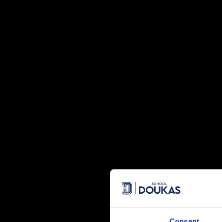
Ο κόσμος μεταβάλλεται διαρκώς. Οι προκλήσεις είναι πιε
κλιματική αλλαγή, η δημογραφική μετάβαση, η μετανάστευ
οικονομικά. Βρισκόμαστε αντιμέτωποι με ένα οικολογικό χ
θύματα αυτής της αλλαγής ή … θα αποφασίσουμε να Αλλά
Αυτή ήταν η αφορμή, η πρώτη σκέψη που οδήγησε την Εθ
του νέου της εκπαιδευτικού προγράμματος “ΑλλάΖΩ Σελίδ
στους 17 Στόχους Βιώσιμης Ανάπτυξης του Οργανισμού Η
Πρόκειται για δράσεις δημιουργικής απασχόλησης, με επίκε
φίλοι (και όχι μόνο) θα μπορούν να τις υλοποιούν στο σπι
όμορφες δημιουργίες τους θα μπορούν να αποστέλλονται σ
“ταξιδέψουν” σε ολόκληρη τη χώρα με την πολύτιμη βοήθ
της ΕΒΕ , των Εκπαιδευτηρίων Δούκα και του Αθλητικού -Πολ
Consent