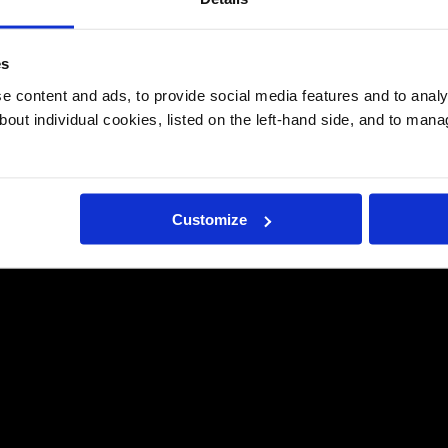
es
 content and ads, to provide social media features and to analys
bout individual cookies, listed on the left-hand side, and to man
Customize