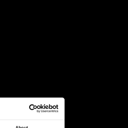
4 August 2026
Πρακτική Άσκηση (Internship):
Μαθαίνοντας μέσα από την εμπειρία
27 July 2026
Πανελλήνιες 2026: 91% επιτυχία και
κορυφαίες εισαγωγές σε Νομική, Ιατρική
και ΕΜΠ
21 July 2026
Global Excellence: Οι μαθητές του IB
ανοίγουν τον δρόμο για το επόμενο
ακαδημαϊκό τους κεφάλαιο
20 July 2026
About