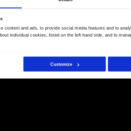
es
 content and ads, to provide social media features and to analys
bout individual cookies, listed on the left-hand side, and to man
Customize