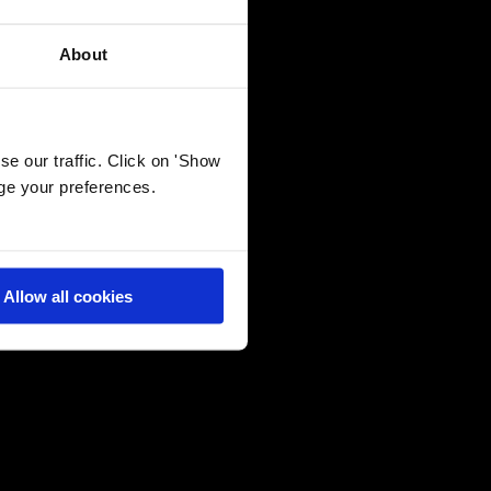
20 July 2026
Κάθε επιτυχία έχει τη D*ική της ιστορία!
About
28 May 2026
Final Major Show 2026: ‘Οταν η Tέχνη
e our traffic. Click on 'Show
βοηθά κάθε παιδί να γίνει ο εαυτός του
age your preferences.
26 May 2026
Μετατρέποντας τη μάθηση σε προσωπική
εμπειρία
Allow all cookies
22 May 2026
Σπουδαία D·ιάκριση στο Τέννις για τον
Σταύρο Φιλοξενίδη
21 May 2026