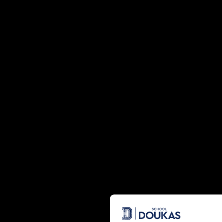
Το
Συμβουλευτικό Τμήμα Επαγγελματικού Προσανατολισ
συμπλήρωσε, φέτος, τα
30 χρόνια
διοργάνωσης της
Ημέ
μίας από τις καίριες δράσεις του, η οποία και αποτελεί θε
διαχείριση της μετέπειτα σταδιοδρομίας των μαθητών μας
Κάθε χρόνο, το Συμβουλευτικό
Τμήμα ΣΤΕΠ
θέλοντας να α
σύγχρονες τάσεις και πληροφορίες, προσκαλεί εξέχουσες
παράλληλα διακεκριμένους επαγγελματίες από το χώρο τ
των Τεχνών, για να καταθέσουν την επαγγελματική τους πορ
οι μαθητές μας όχι μόνο αποκτούν μια άμεση εικόνα τω
ευαισθητοποιούνται περισσότερο στο σχεδιασμό της σταδ